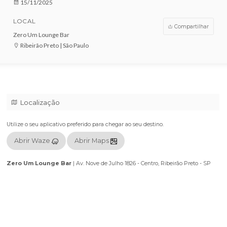
VENDAS ENCERRADAS
DATA
15/11/2025
LOCAL
Compar
Zero Um Lounge Bar
Ribeirão Preto | São Paulo
Localização
Utilize o seu aplicativo preferido para chegar ao seu destino.
Abrir Waze
Abrir Maps