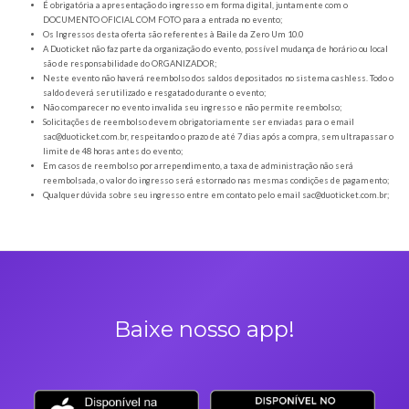
Orientações gerais
É obrigatória a apresentação do ingresso em forma digital, juntamente com o
DOCUMENTO OFICIAL COM FOTO para a entrada no evento;
Os Ingressos desta oferta são referentes à Baile da Zero Um 10.0
A Duoticket não faz parte da organização do evento, possível mudança de horár
são de responsabilidade do ORGANIZADOR;
Neste evento não haverá reembolso dos saldos depositados no sistema cashl
saldo deverá ser utilizado e resgatado durante o evento;
Não comparecer no evento invalida seu ingresso e não permite reembolso;
Solicitações de reembolso devem obrigatoriamente ser enviadas para o ema
sac@duoticket.com.br
, respeitando o prazo de até 7 dias após a compra, sem u
limite de 48 horas antes do evento;