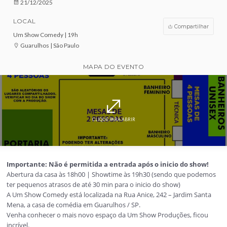
VENDAS ENCERRADAS
DATA
21/12/2025
LOCAL
Compar
Um Show Comedy | 19h
Guarulhos | São Paulo
MAPA DO EVENTO
CLIQUE PARA ABRIR