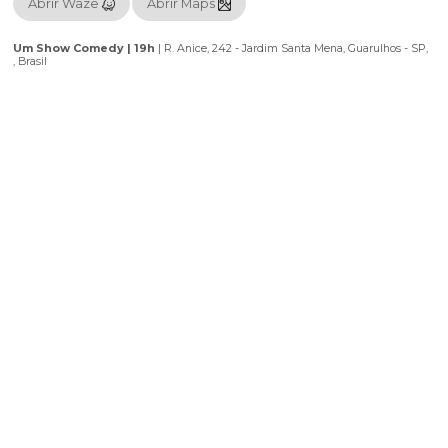
· não é autorizada a entrada após o início do espetáculo.
· classificação indicativa na descrição do evento.
· CLASSIFICAÇÃO INDICATIVA: 12 ANOS, entre 10 e 17 anos
entram acompanhados de um responsável legal! (DEPENDE
EVENTO)
· os ingressos são vendidos por lote promocional, sendo 
mudar os valores sem aviso prévio.
Localização
Utilize o seu aplicativo preferido para chegar ao seu destino.
Abrir Waze
Abrir Maps
Um Show Comedy | 19h
|
R. Anice, 242 - Jardim Santa Mena, Guarul
, Brasil