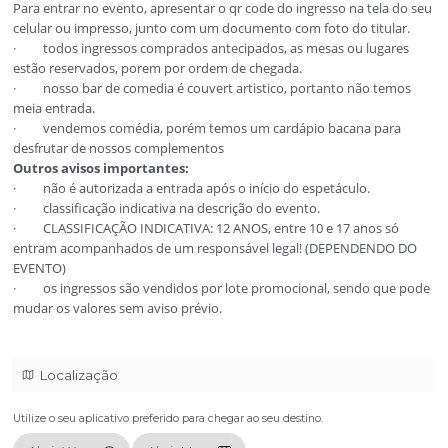
Temos banheiro com acessibilidade.
Cheguem cedo e aproveite nosso cardápio com as melhores p
bebidas.
Dúvidas?
Tem mesa de 5 pessoas? Não temos! Nossas mesas são até 4 
para o melhor conforto dos clientes.
Sugestão: Compra 3 mesas de 2 pessoas (aproveita e chama 
amigo), cheguem cedo e escolham uma mesa próxima da out
divertimento!!!
Importante saber:
Para entrar no evento, apresentar o qr code do ingresso na te
celular ou impresso, junto com um documento com foto do tit
· todos ingressos comprados antecipados, as mesas ou lu
estão reservados, porem por ordem de chegada.
· nosso bar de comedia é couvert artistico, portanto não 
meia entrada.
· vendemos comédia, porém temos um cardápio bacana p
desfrutar de nossos complementos
Outros avisos importantes: