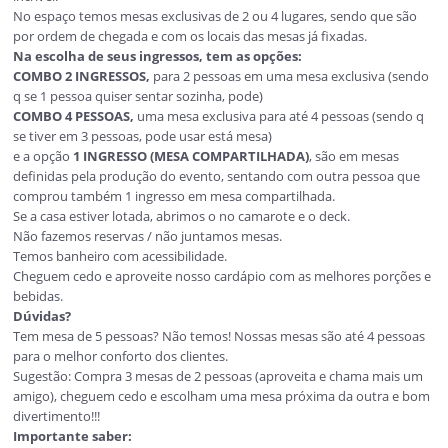
Importante: Não é permitida a entrada após o inicio do 
Abertura da casa às 18h00 | Showtime às 19h30 (sendo que 
ter pequenos atrasos de até 30 min para o inicio do show)
A Um Show Comedy está localizada na Rua Anice, 242 – Jardim
Mena, a casa de comédia em Guarulhos / SP.
Venha conhecer o mais novo espaço da Um Show Produções, 
incrível.
No espaço temos mesas exclusivas de 2 ou 4 lugares, sendo q
por ordem de chegada e com os locais das mesas já fixadas.
Na escolha de seus ingressos, tem as opções:
COMBO 2 INGRESSOS,
para 2 pessoas em uma mesa exclusiv
q se 1 pessoa quiser sentar sozinha, pode)
COMBO 4 PESSOAS,
uma mesa exclusiva para até 4 pessoas (
se tiver em 3 pessoas, pode usar está mesa)
e a opção
1 INGRESSO (MESA COMPARTILHADA)
, são em me
definidas pela produção do evento, sentando com outra pes
comprou também 1 ingresso em mesa compartilhada.
Se a casa estiver lotada, abrimos o no camarote e o deck.
Não fazemos reservas / não juntamos mesas.