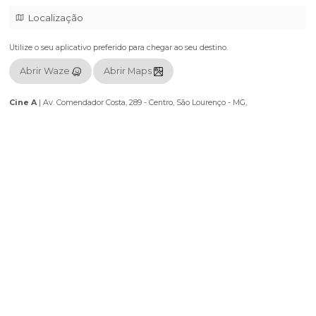
do dia-a-dia e histórias do cotidiano do artista repletas de imitações d
personalidades da tv e da música. O riso é garantido do início ao fim.
Show exclusivo para quem vai assistir ao vivo! (Não tem na interne
INGRESSOS LIMITADOS
Localização
Utilize o seu aplicativo preferido para chegar ao seu destino.
Abrir Waze
Abrir Maps
Cine A
|
Av. Comendador Costa, 289 - Centro, São Lourenço - MG,