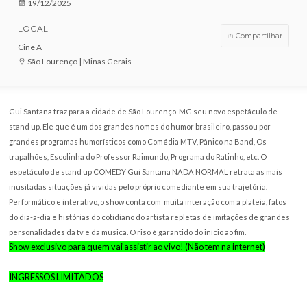
VENDAS ENCERRADAS
DATA
19/12/2025
LOCAL
Compar
Cine A
São Lourenço | Minas Gerais
Gui Santana traz para a cidade de São Lourenço-MG seu novo espetácu
stand up. Ele que é um dos grandes nomes do humor brasileiro, passou 
grandes programas humorísticos como Comédia MTV, Pânico na Band, 
trapalhões, Escolinha do Professor Raimundo, Programa do Ratinho, etc.
espetáculo de stand up COMEDY Gui Santana NADA NORMAL retrata a
inusitadas situações já vividas pelo próprio comediante em sua trajetóri
Performático e interativo, o show conta com muita interação com a platei