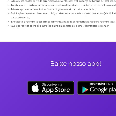
Orientações gerais
É obrigatória a apresentação do ingresso em forma digital
Os Ingressos desta oferta são referentes à Close Friends - M
A Duoticket não faz parte da organização do evento, possível
Neste evento não haverá reembolso dos saldos depositados no 
Não comparecer no evento invalida seu ingresso e não permi
Solicitações de reembolso devem obrigatoriamente ser envia
antes do evento;
Em casos de reembolso por arrependimento, a taxa de admini
Qualquer dúvida sobre seu ingresso entre em contato pelo em