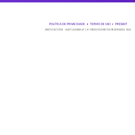
Baixe nos
POLÍTICA DE PRIVACIDADE
•
TE
DUOTICKET LTDA - 46.877.316/0001-67 | © TO