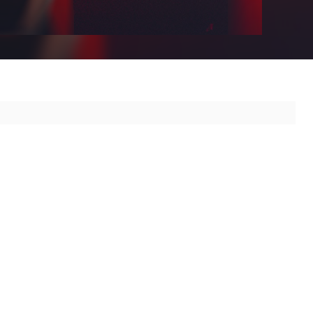
 ao seu destino.
Ribeirão Preto - SP