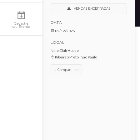
Close Friends -
Matheuzinho
Minha Conta
VENDAS ENCERRADAS
DATA
Cadastre
seu Evento
05/12/2025
LOCAL
Nine Club House
Ribeirão Preto | São Paulo
Compartilhar