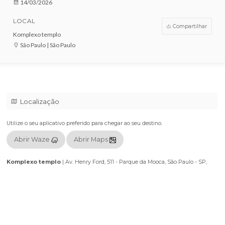
VENDAS ENCERRADAS
DATA
14/03/2026
LOCAL
Compar
Komplexo templo
São Paulo | São Paulo
Localização
Utilize o seu aplicativo preferido para chegar ao seu destino.
Abrir Waze
Abrir Maps