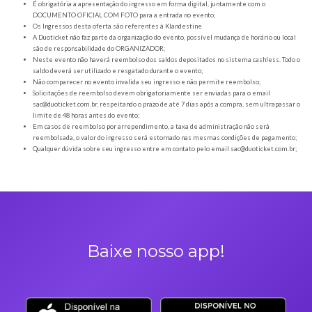
Orientações gerais
É obrigatória a apresentação do ingresso em forma digital, juntamente com o
DOCUMENTO OFICIAL COM FOTO para a entrada no evento;
Os Ingressos desta oferta são referentes à Klandestine
A Duoticket não faz parte da organização do evento, possível mudança de horár
são de responsabilidade do ORGANIZADOR;
Neste evento não haverá reembolso dos saldos depositados no sistema cashl
saldo deverá ser utilizado e resgatado durante o evento;
Não comparecer no evento invalida seu ingresso e não permite reembolso;
Solicitações de reembolso devem obrigatoriamente ser enviadas para o ema
sac@duoticket.com.br
, respeitando o prazo de até 7 dias após a compra, sem u
limite de 48 horas antes do evento;