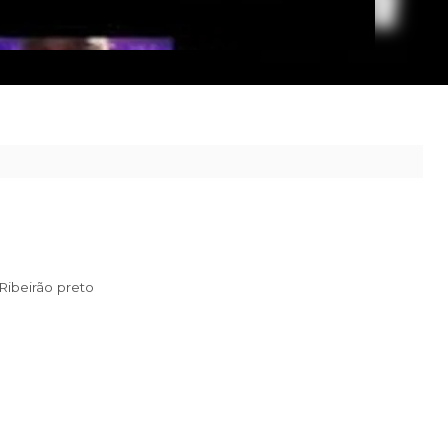
 ao seu destino.
rro Campos Elíseos Ribeirão preto