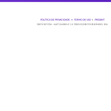
Baixe nos
POLÍTICA DE PRIVACIDADE
•
TE
DUOTICKET LTDA - 46.877.316/0001-67 | © TO