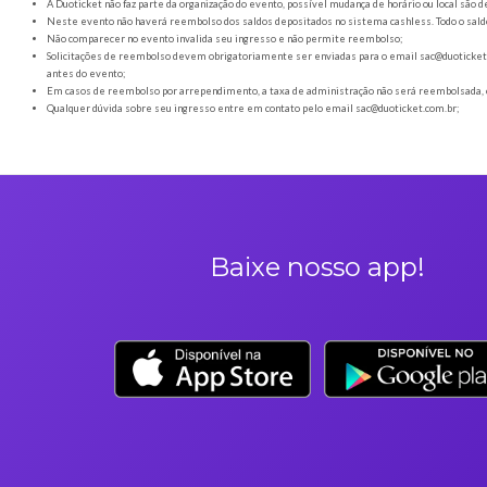
Orientações gerais
É obrigatória a apresentação do ingresso em forma digital
Os Ingressos desta oferta são referentes à Flashback Golden 
A Duoticket não faz parte da organização do evento, possível
Neste evento não haverá reembolso dos saldos depositados no 
Não comparecer no evento invalida seu ingresso e não permi
Solicitações de reembolso devem obrigatoriamente ser envia
antes do evento;
Em casos de reembolso por arrependimento, a taxa de admini
Qualquer dúvida sobre seu ingresso entre em contato pelo em