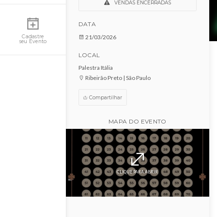
Flashback Golden hits
Minha Conta
VENDAS ENCERRADAS
DATA
21/03/2026
Cadastre
seu Evento
LOCAL
Palestra Itália
Ribeirão Preto | São Paulo
Compartilhar
MAPA DO EVENTO