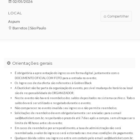
VENDAS ENCERRADAS
DATA
02/05/2026
LOCAL
Compar
Aspum
Barretos | São Paulo
Orientações gerais
É obrigatória a apresentação do ingresso em forma digital, juntamente com o
DOCUMENTO OFICIAL COM FOTO para a entrada no evento;
Os Ingressos desta oferta são referentes à Golden Black
A Duoticket não faz parte da organização do evento, possível mudança de horár
são de responsabilidade do ORGANIZADOR;