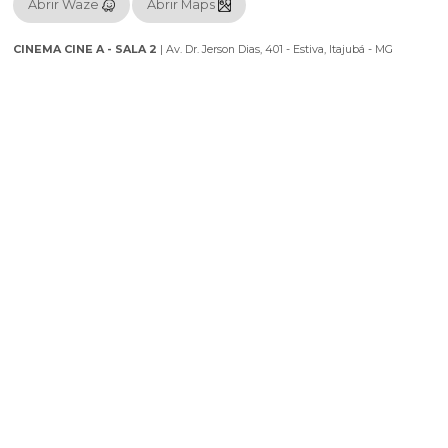
🎟️ Clique em COMPRE AGORA e escolha seu lugar no MAPA
🔥 SOMENTE 150 LUGARES
🔞 Classificação: 16 anos
Localização
Utilize o seu aplicativo preferido para chegar ao seu destino.
Abrir Waze
Abrir Maps
CINEMA CINE A - SALA 2
|
Av. Dr. Jerson Dias, 401 - Estiva, Itajubá -