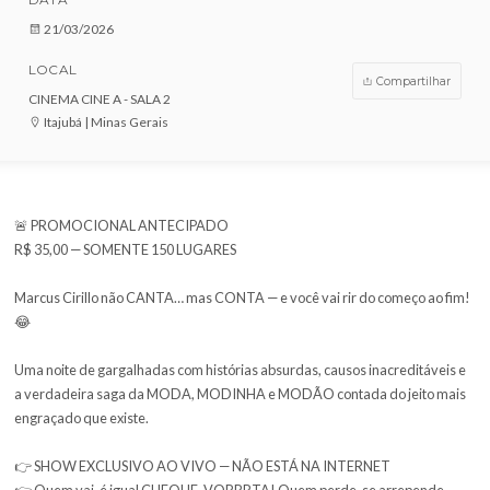
VENDAS ENCERRADAS
DATA
21/03/2026
LOCAL
Compar
CINEMA CINE A - SALA 2
Itajubá | Minas Gerais
🚨 PROMOCIONAL ANTECIPADO
R$ 35,00 — SOMENTE 150 LUGARES
Marcus Cirillo não CANTA… mas CONTA — e você vai rir do começ
😂