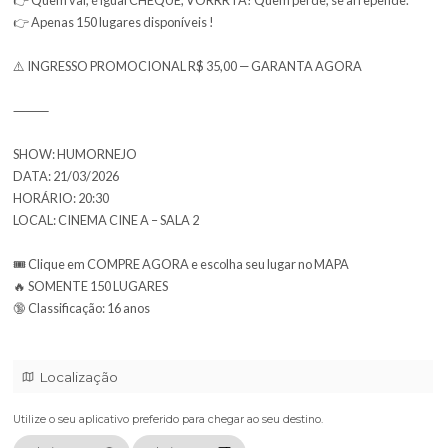
Uma noite de gargalhadas com histórias absurdas, causos inacredi
a verdadeira saga da MODA, MODINHA e MODÃO contada do jei
engraçado que existe.
👉 SHOW EXCLUSIVO AO VIVO — NÃO ESTÁ NA INTERNET
👉 Quem vai, é igual CHEQUE, VORRRTA! Quem perde, se arrep
👉 Apenas 150 lugares disponíveis !
⚠️ INGRESSO PROMOCIONAL R$ 35,00 — GARANTA AGORA
⸻
SHOW: HUMORNEJO
DATA: 21/03/2026
HORÁRIO: 20:30
LOCAL: CINEMA CINE A – SALA 2