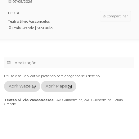
VENDAS ENCERRADAS
DATA
07/05/2026
LOCAL
Compar
Teatro Silvio Vasconcelos
Praia Grande | São Paulo
Localização
Utilize o seu aplicativo preferido para chegar ao seu destino.
Abrir Waze
Abrir Maps