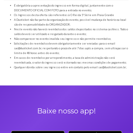
Orientações gerais
É obrigatória a apresentação do ingresso em forma digital, juntamente com o
DOCUMENTO OFICIAL COM FOTO para a entrada no evento;
Os Ingressos desta oferta são referentes à O Rei da 5ª Série em Praia Grand
A Duoticket não faz parte da organização do evento, possível mudança de horár
são de responsabilidade do ORGANIZADOR;
Neste evento não haverá reembolso dos saldos depositados no sistema cashl
saldo deverá ser utilizado e resgatado durante o evento;
Não comparecer no evento invalida seu ingresso e não permite reembolso;
Solicitações de reembolso devem obrigatoriamente ser enviadas para o ema
sac@duoticket.com.br
, respeitando o prazo de até 7 dias após a compra, sem u
limite de 48 horas antes do evento;