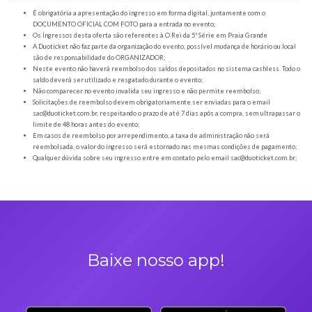
Orientações gerais
É obrigatória a apresentação do ingresso em forma digital, juntamente com o
DOCUMENTO OFICIAL COM FOTO para a entrada no evento;
Os Ingressos desta oferta são referentes à O Rei da 5ª Série em Praia Grand
A Duoticket não faz parte da organização do evento, possível mudança de horár
são de responsabilidade do ORGANIZADOR;
Neste evento não haverá reembolso dos saldos depositados no sistema cashl
saldo deverá ser utilizado e resgatado durante o evento;
Não comparecer no evento invalida seu ingresso e não permite reembolso;
Solicitações de reembolso devem obrigatoriamente ser enviadas para o ema
sac@duoticket.com.br
, respeitando o prazo de até 7 dias após a compra, sem u
limite de 48 horas antes do evento;