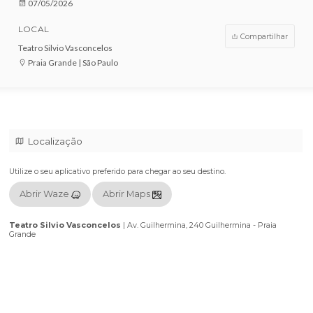
VENDAS ENCERRADAS
DATA
07/05/2026
LOCAL
Compar
Teatro Silvio Vasconcelos
Praia Grande | São Paulo
Localização
Utilize o seu aplicativo preferido para chegar ao seu destino.
Abrir Waze
Abrir Maps