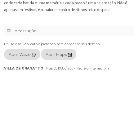
LEVE SEU CORPO PARA 2026, MAS DEIXE SUA ALMA NO FLASHB
✨
Prepare-se para a maior viagem no tempo que o Brasil já viu. O Re
2026 está chegando para parar o país e transformar o Recreio Inte
na maior pista de dança da nossa história! 🎧
Imagine um lugar onde os maiores hits de todos os tempos ganham
onde cada batida é uma memória e cada passo é uma celebração. 
apenas um festival, é o maior encontro de ritmos retro do país!
Localização
Utilize o seu aplicativo preferido para chegar ao seu destino.
Abrir Waze
Abrir Maps
VILLA DE GRANATTO
|
Rua D, 1085 / 255 - Recreio Internacional