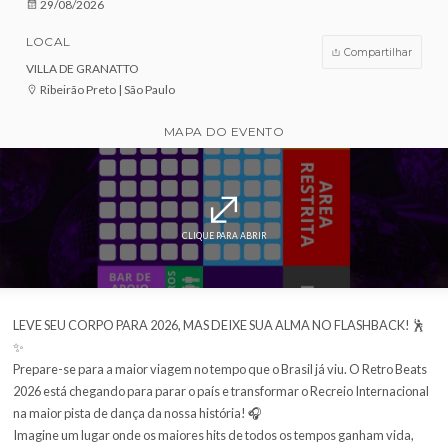
COMPRE AGORA!
DATA
29/08/2026
LOCAL
Compar
VILLA DE GRANATTO
Ribeirão Preto | São Paulo
MAPA DO EVENTO
CLIQUE PARA ABRIR