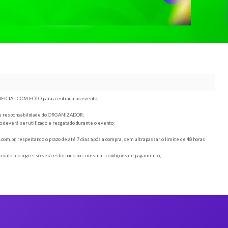
, juntamente com o DOCUMENTO OFICIAL COM FOTO para a entrada no evento;
 - Pacote Jogos
 mudança de horário ou local são de responsabilidade do ORGANIZADOR;
sistema cashless. Todo o saldo deverá ser utilizado e resgatado durante o evento;
te reembolso;
das para o email
sac@duoticket.com.br
, respeitando o prazo de até 7 dias após a compra,
stração não será reembolsada, o valor do ingresso será estornado nas mesmas condiçõ