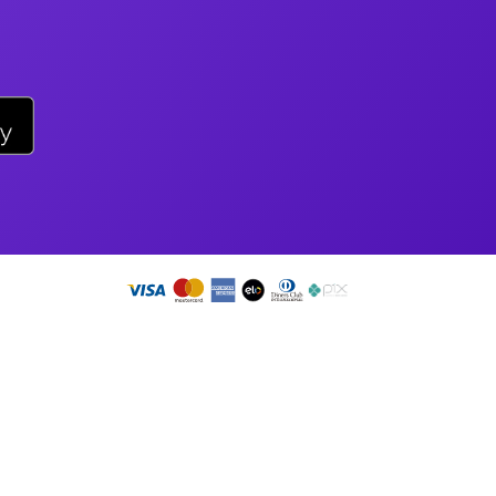
ail
sac@duoticket.com.br
;
so app!