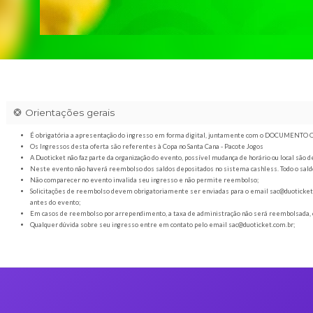
Orientações gerais
É obrigatória a apresentação do ingresso em forma digital
Os Ingressos desta oferta são referentes à Copa no Santa Cana
A Duoticket não faz parte da organização do evento, possível
Neste evento não haverá reembolso dos saldos depositados no 
Não comparecer no evento invalida seu ingresso e não permi
Solicitações de reembolso devem obrigatoriamente ser envia
antes do evento;
Em casos de reembolso por arrependimento, a taxa de admini