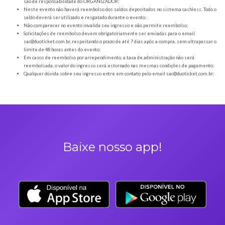
Orientações gerais
É obrigatória a apresentação do ingresso em forma digital, juntamente com o
DOCUMENTO OFICIAL COM FOTO para a entrada no evento;
Os Ingressos desta oferta são referentes à Copa na Arena — Brasil x Marroc
A Duoticket não faz parte da organização do evento, possível mudança de horár
são de responsabilidade do ORGANIZADOR;
Neste evento não haverá reembolso dos saldos depositados no sistema cashl
saldo deverá ser utilizado e resgatado durante o evento;
Não comparecer no evento invalida seu ingresso e não permite reembolso;
Solicitações de reembolso devem obrigatoriamente ser enviadas para o ema
sac@duoticket.com.br
, respeitando o prazo de até 7 dias após a compra, sem u
limite de 48 horas antes do evento;