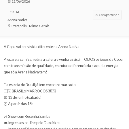
VENDAS ENCERRADAS
DATA
13/06/2026
LOCAL
Compar
Arena Nativa
Pratápolis | Minas Gerais
A Copa vai ser vivida diferente na Arena Nativa!
Prepare a camisa, reúna a galera e venha assistir TODOS os jogos
com transmissão de qualidade, estrutura diferenciada e aquela e
que só a Arena Nativa tem!
E a estreia do Brasil já tem encontro marcado: