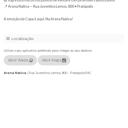
🇧🇷 BRASIL x MARROCOS 🇲🇦
📅 13 de junho (sábado)
🕓 A partir das 16h
🎶 Show com Resenha Samba
🎟️ Ingressos on-line pelo Duoticket
🎫 Ingressos físicos nos pontos de venda e com promoters autoriz
📍 Arena Nativa — Rua Juventino Lemos, 800 • Pratápolis
A emoção da Copa é aqui. Na Arena Nativa!
Localização
Utilize o seu aplicativo preferido para chegar ao seu destino.
Abrir Waze
Abrir Maps