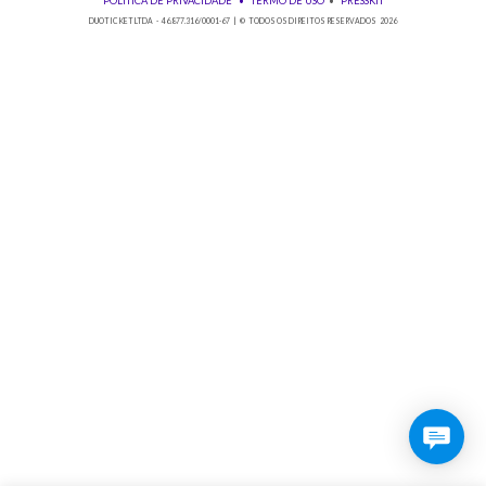
Baixe nosso app!
© 2026 Duoticket
POLÍTICA DE PRIVACIDADE
•
TERMO DE USO
•
PRESSKIT
DUOTICKET LTDA - 46.877.316/0001-67 | © TODOS OS DIREITOS RESERVADOS 2026