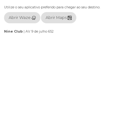
Falcão na Nine do jeito que tem que ser: lotado, insano e inesquecív
Garanta agora seu ingresso pela Duoticket.
Localização
Utilize o seu aplicativo preferido para chegar ao seu destino.
Abrir Waze
Abrir Maps
Nine Club
|
AV 9 de julho 652