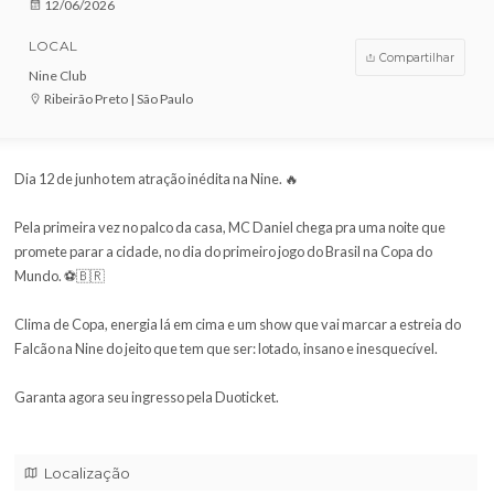
VENDAS ENCERRADAS
DATA
12/06/2026
LOCAL
Compar
Nine Club
Ribeirão Preto | São Paulo
Dia 12 de junho tem atração inédita na Nine. 🔥
Pela primeira vez no palco da casa, MC Daniel chega pra uma noit
promete parar a cidade, no dia do primeiro jogo do Brasil na Copa 
Mundo. ⚽️🇧🇷
Clima de Copa, energia lá em cima e um show que vai marcar a est