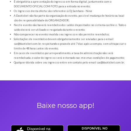
Orientações gerais
É obrigatória a apresentação do ingresso em forma digital, juntamente com o
DOCUMENTO OFICIAL COM FOTO para a entrada no evento;
Os Ingressos desta oferta são referentes à Dj Samhara - Nine
A Duoticket não faz parte da organização do evento, possível mudança de horár
são de responsabilidade do ORGANIZADOR;
Neste evento não haverá reembolso dos saldos depositados no sistema cashl
saldo deverá ser utilizado e resgatado durante o evento;
Não comparecer no evento invalida seu ingresso e não permite reembolso;
Solicitações de reembolso devem obrigatoriamente ser enviadas para o ema
sac@duoticket.com.br
, respeitando o prazo de até 7 dias após a compra, sem u
limite de 48 horas antes do evento;