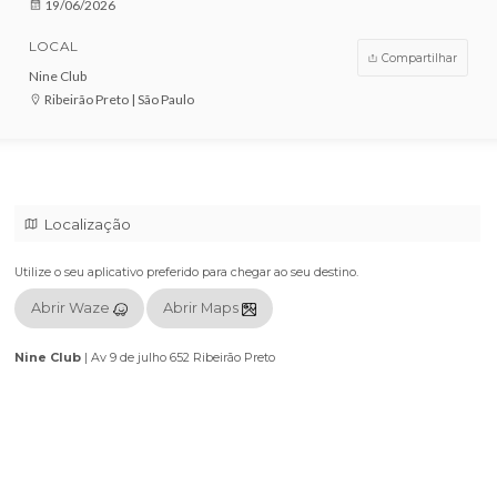
VENDAS ENCERRADAS
DATA
19/06/2026
LOCAL
Compar
Nine Club
Ribeirão Preto | São Paulo
Localização
Utilize o seu aplicativo preferido para chegar ao seu destino.
Abrir Waze
Abrir Maps