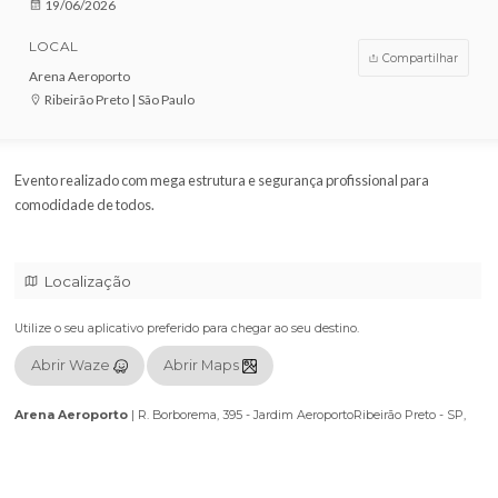
VENDAS ENCERRADAS
DATA
19/06/2026
LOCAL
Compar
Arena Aeroporto
Ribeirão Preto | São Paulo
Evento realizado com mega estrutura e segurança profissional par
comodidade de todos.
Localização
Utilize o seu aplicativo preferido para chegar ao seu destino.