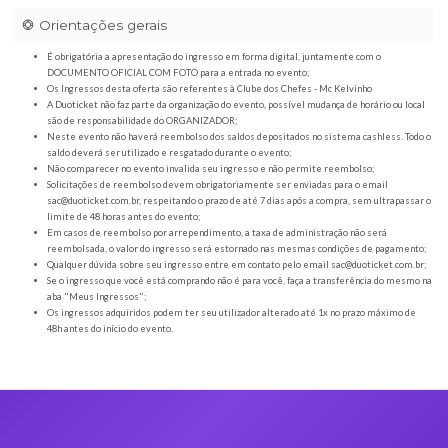
Orientações gerais
É obrigatória a apresentação do ingresso em forma digital, juntamente com o
DOCUMENTO OFICIAL COM FOTO para a entrada no evento;
Os Ingressos desta oferta são referentes à Clube dos Chefes - Mc Kelvinho
A Duoticket não faz parte da organização do evento, possível mudança de horár
são de responsabilidade do ORGANIZADOR;
Neste evento não haverá reembolso dos saldos depositados no sistema cashl
saldo deverá ser utilizado e resgatado durante o evento;
Não comparecer no evento invalida seu ingresso e não permite reembolso;