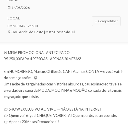
COMPRE AGORA!
DATA
14/08/2026
LOCAL
Compar
EMM'S BAR - 21h30
São Gabriel do Oeste | Mato Grosso do Sul
🚨 MESA PROMOCIONAL ANTECIPADO
R$ 250,00 PARA 4 PESSOAS - APENAS 20 MESAS!
Em HUMORNEJO, Marcus Cirillo não CANTA… mas CONTA — e você
do começo ao fim! 😂
Uma noite de gargalhadas com histórias absurdas, causos inacredi