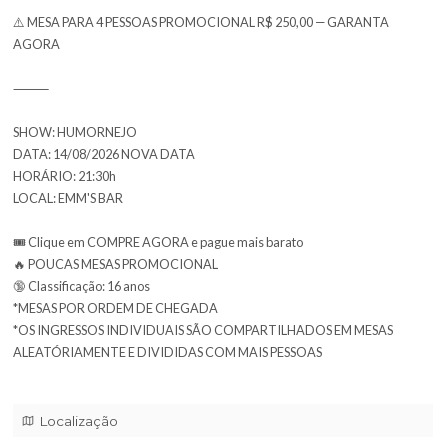
a verdadeira saga da MODA, MODINHA e MODÃO contada do jei
engraçado que existe.
👉 SHOW EXCLUSIVO AO VIVO — NÃO ESTÁ NA INTERNET
👉 Quem vai, é igual CHEQUE, VORRRTA! Quem perde, se arrep
👉 Apenas 20 Mesas Promocional !
⚠️ MESA PARA 4 PESSOAS PROMOCIONAL R$ 250,00 — GARAN
AGORA
⸻
SHOW: HUMORNEJO
DATA: 14/08/2026 NOVA DATA
HORÁRIO: 21:30h
LOCAL: EMM'S BAR
🎟️ Clique em COMPRE AGORA e pague mais barato