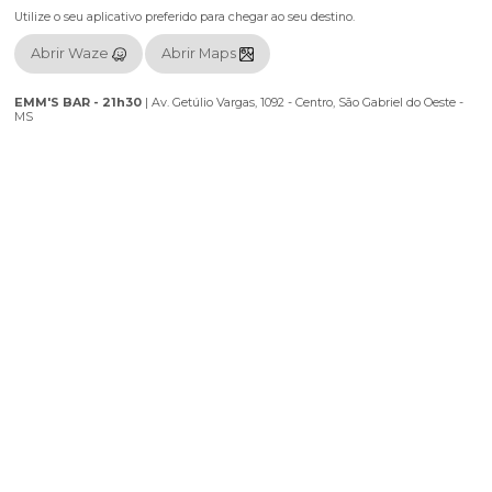
🔥 POUCAS MESAS PROMOCIONAL
🔞 Classificação: 16 anos
*MESAS POR ORDEM DE CHEGADA
*OS INGRESSOS INDIVIDUAIS SÃO COMPARTILHADOS EM MES
ALEATÓRIAMENTE E DIVIDIDAS COM MAIS PESSOAS
Localização
Utilize o seu aplicativo preferido para chegar ao seu destino.
Abrir Waze
Abrir Maps
EMM'S BAR - 21h30
|
Av. Getúlio Vargas, 1092 - Centro, São Gabriel d
MS