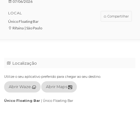
VENDAS ENCERRADAS
DATA
07/06/2026
LOCAL
Compar
Único Floating Bar
Rifaina | São Paulo
Localização
Utilize o seu aplicativo preferido para chegar ao seu destino.
Abrir Waze
Abrir Maps