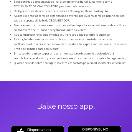
Orientações gerais
É obrigatória a apresentação do ingresso em forma digital, juntamente com o
DOCUMENTO OFICIAL COM FOTO para a entrada no evento;
Os Ingressos desta oferta são referentes à Domingou - Único Floating Bar
A Duoticket não faz parte da organização do evento, possível mudança de horár
são de responsabilidade do ORGANIZADOR;
Neste evento não haverá reembolso dos saldos depositados no sistema cashl
saldo deverá ser utilizado e resgatado durante o evento;
Não comparecer no evento invalida seu ingresso e não permite reembolso;
Solicitações de reembolso devem obrigatoriamente ser enviadas para o ema
sac@duoticket.com.br
, respeitando o prazo de até 7 dias após a compra, sem u
limite de 48 horas antes do evento;