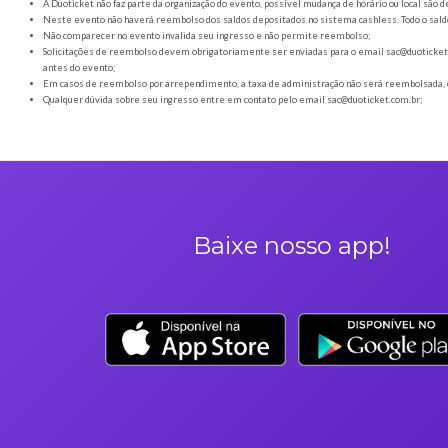
Orientações gerais
É obrigatória a apresentação do ingresso em forma digital
Os Ingressos desta oferta são referentes à Resenha do boteco
A Duoticket não faz parte da organização do evento, possível
Neste evento não haverá reembolso dos saldos depositados no 
Não comparecer no evento invalida seu ingresso e não permi
Solicitações de reembolso devem obrigatoriamente ser envia
antes do evento;
Em casos de reembolso por arrependimento, a taxa de admini
Qualquer dúvida sobre seu ingresso entre em contato pelo em