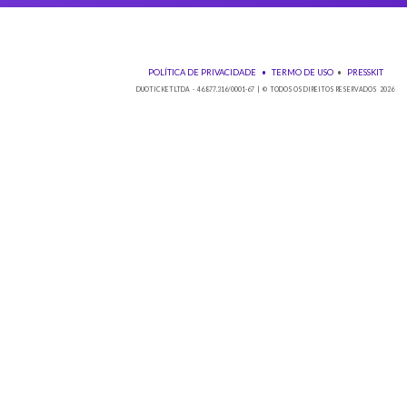
Baixe nos
POLÍTICA DE PRIVACIDADE
•
TE
DUOTICKET LTDA - 46.877.316/0001-67 | © TO