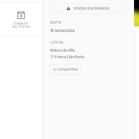
Resenha do boteco da
VILLA Edição Pagonejo
Minha Conta
VENDAS ENCERRADAS
DATA
Cadastre
seu Evento
06/06/2026
LOCAL
Boteco da Villa
Franca | São Paulo
Compartilhar