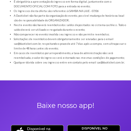
Orientações gerais
É obrigatória a apresentação do ingresso em forma digital, juntamente com o
DOCUMENTO OFICIAL COM FOTO para a entrada no evento;
Os Ingressos desta oferta são referentes à SAMBA NA LAJE - 07/06
A Duoticket não faz parte da organização do evento, possível mudança de horár
são de responsabilidade do ORGANIZADOR;
Neste evento não haverá reembolso dos saldos depositados no sistema cashl
saldo deverá ser utilizado e resgatado durante o evento;
Não comparecer no evento invalida seu ingresso e não permite reembolso;
Solicitações de reembolso devem obrigatoriamente ser enviadas para o ema
sac@duoticket.com.br
, respeitando o prazo de até 7 dias após a compra, sem u
limite de 48 horas antes do evento;