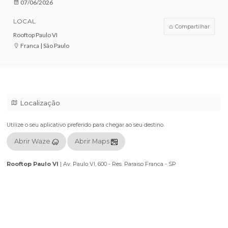
VENDAS ENCERRADAS
DATA
07/06/2026
LOCAL
Compar
Rooftop Paulo VI
Franca | São Paulo
Localização
Utilize o seu aplicativo preferido para chegar ao seu destino.
Abrir Waze
Abrir Maps