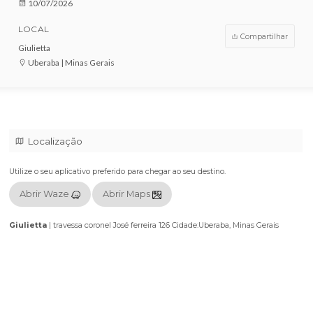
VENDAS ENCERRADAS
DATA
10/07/2026
LOCAL
Compar
Giulietta
Uberaba | Minas Gerais
Localização
Utilize o seu aplicativo preferido para chegar ao seu destino.
Abrir Waze
Abrir Maps