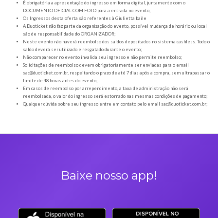
Orientações gerais
É obrigatória a apresentação do ingresso em forma digital, juntamente com o
DOCUMENTO OFICIAL COM FOTO para a entrada no evento;
Os Ingressos desta oferta são referentes à Giulietta baile
A Duoticket não faz parte da organização do evento, possível mudança de horár
são de responsabilidade do ORGANIZADOR;
Neste evento não haverá reembolso dos saldos depositados no sistema cashl
saldo deverá ser utilizado e resgatado durante o evento;
Não comparecer no evento invalida seu ingresso e não permite reembolso;
Solicitações de reembolso devem obrigatoriamente ser enviadas para o ema
sac@duoticket.com.br
, respeitando o prazo de até 7 dias após a compra, sem u
limite de 48 horas antes do evento;